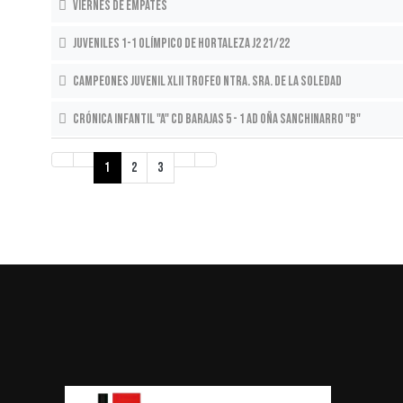
VIERNES DE EMPATES
Juveniles 1-1 Olímpico de Hortaleza J2 21/22
Campeones Juvenil XLII Trofeo Ntra. Sra. de la Soledad
Crónica Infantil "A" CD Barajas 5 - 1 AD Oña Sanchinarro "B"
1
2
3