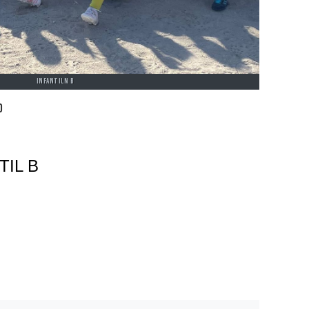
INFANTILN B
O
TIL B