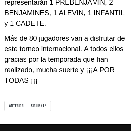
representarán 1 PREBENJAMIN, 2
BENJAMINES, 1 ALEVIN, 1 INFANTIL
y 1 CADETE.
Más de 80 jugadores van a disfrutar de
este torneo internacional. A todos ellos
gracias por la temporada que han
realizado, mucha suerte y ¡¡¡A POR
TODAS ¡¡¡
Artículo anterior: INICIO DE ENTRENAMIENTOS
Artículo siguiente: ALEVIN A, CAMPEÓN 23-24
Anterior
Siguiente